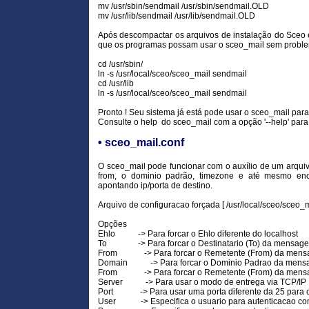
mv /usr/sbin/sendmail /usr/sbin/sendmail.OLD
mv /usr/lib/sendmail /usr/lib/sendmail.OLD
Após descompactar os arquivos de instalação do Sceo em
que os programas possam usar o sceo_mail sem problem
cd /usr/sbin/
ln -s /usr/local/sceo/sceo_mail sendmail
cd /usr/lib
ln -s /usr/local/sceo/sceo_mail sendmail
Pronto ! Seu sistema já está pode usar o sceo_mail para
Consulte o help do sceo_mail com a opção '--help' para
• sceo_mail.conf
O sceo_mail pode funcionar com o auxílio de um arqui
from, o dominio padrão, timezone e até mesmo enc
apontando ip/porta de destino.
Arquivo de configuracao forçada [ /usr/local/sceo/sceo_m
Opções
Ehlo -> Para forcar o Ehlo diferente do localhost
To -> Para forcar o Destinatario (To) da mensag
From -> Para forcar o Remetente (From) da men
Domain -> Para forcar o Dominio Padrao da men
From -> Para forcar o Remetente (From) da men
Server -> Para usar o modo de entrega via TCP/IP
Port -> Para usar uma porta diferente da 25 para 
User -> Especifica o usuario para autenticacao c