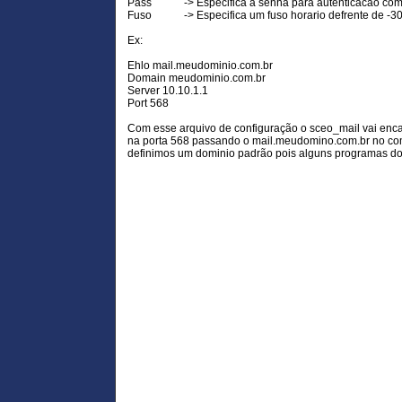
Pass -> Especifica a senha para autenticacao com
Fuso -> Especifica um fuso horario defrente de -300 
Ex:
Ehlo mail.meudominio.com.br
Domain meudominio.com.br
Server 10.10.1.1
Port 568
Com esse arquivo de configuração o sceo_mail vai enca
na porta 568 passando o mail.meudomino.com.br no c
definimos um dominio padrão pois alguns programas do